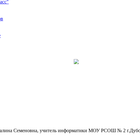
асс"
ов
е
алина Семеновна, учитель информатики МОУ РСОШ № 2 г.Дубос