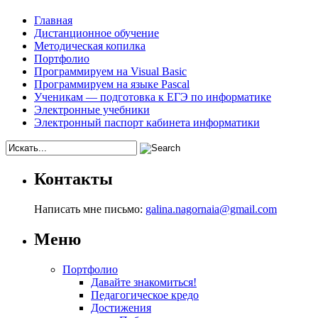
Главная
Дистанционное обучение
Методическая копилка
Портфолио
Программируем на Visual Basic
Программируем на языке Pascal
Ученикам — подготовка к ЕГЭ по информатике
Электронные учебники
Электронный паспорт кабинета информатики
Контакты
Написать мне письмо:
galina.nagornaia@gmail.com
Меню
Портфолио
Давайте знакомиться!
Педагогическое кредо
Достижения